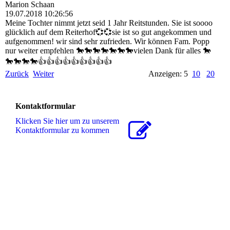
Marion Schaan
19.07.2018
10:26:56
Meine Tochter nimmt jetzt seid 1 Jahr Reitstunden. Sie ist soooo
glücklich auf dem Reiterhof💞💞sie ist so gut angekommen und
aufgenommen! wir sind sehr zufrieden. Wir können Fam. Popp
nur weiter empfehlen 🐎🐎🐎🐎🐎🐎🐎vielen Dank für alles 🐎
🐎🐎🐎🐎👍👍👍👍👍👍👍👍👍
Zurück
Weiter
Anzeigen: 5
10
20
Kontaktformular
Klicken Sie hier um zu unserem
Kon­takt­for­mu­lar zu kommen